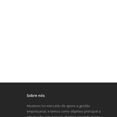
Sobre nós
Atuamos no mercado de apoio a gestão
empresarial, e temos como objetivo principal a
integração com nossos clientes visando meios