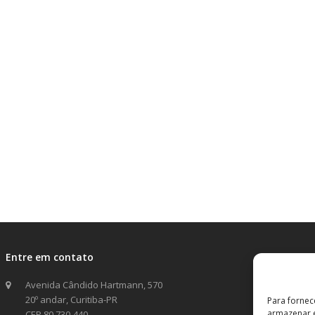
Entre em contato
Avenida Cândido Hartmann, 570
20º andar, Curitiba-PR
Para fornec
armazenar e
CEP 80.730-440