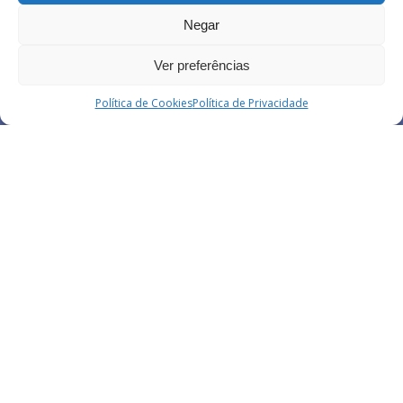
Negar
Ver preferências
Política de Cookies
Política de Privacidade
Depoimentos
Depoimento Legal Care Castelo
"O GRMS - Legal Care uma ferramenta de extrema importância
que permite a empresa de forma eficaz, o monitoramento e…
Continuar lendo
Depoimento Legal Care Gestamp