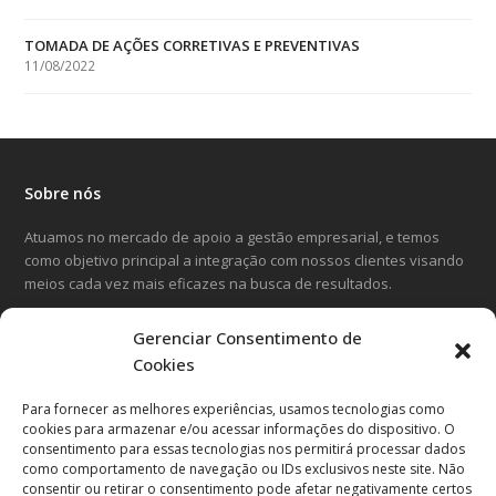
TOMADA DE AÇÕES CORRETIVAS E PREVENTIVAS
11/08/2022
Sobre nós
Atuamos no mercado de apoio a gestão empresarial, e temos
como objetivo principal a integração com nossos clientes visando
meios cada vez mais eficazes na busca de resultados.
Gerenciar Consentimento de
LinkedIn
Facebook
Instagram
Cookies
Para fornecer as melhores experiências, usamos tecnologias como
Entre em contato
cookies para armazenar e/ou acessar informações do dispositivo. O
consentimento para essas tecnologias nos permitirá processar dados
Avenida Cândido Hartmann, 570
como comportamento de navegação ou IDs exclusivos neste site. Não
20º andar, Curitiba-PR
consentir ou retirar o consentimento pode afetar negativamente certos