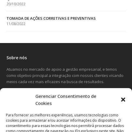
20/10/2022
TOMADA DE AÇÕES CORRETIVAS E PREVENTIVAS
11/08/2022
Sobre nós
Atuamos no mercado de apoio a gestão empresarial, e temos
como objetivo principal a integração com nossos clientes visando
meios cada vez mais eficazes na busca de resultados.
Gerenciar Consentimento de
LinkedIn
Facebook
Instagram
Cookies
Para fornecer as melhores experiências, usamos tecnologias como
Entre em contato
cookies para armazenar e/ou acessar informações do dispositivo. O
consentimento para essas tecnologias nos permitirá processar dados
Avenida Cândido Hartmann, 570
como comportamento de navegação ou IDs exclusivos neste site. Não