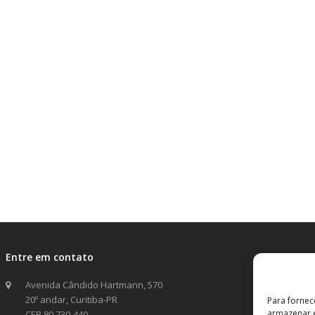
Entre em contato
Avenida Cândido Hartmann, 570
20º andar, Curitiba-PR
Para fornec
armazenar e
CEP 80.730-440