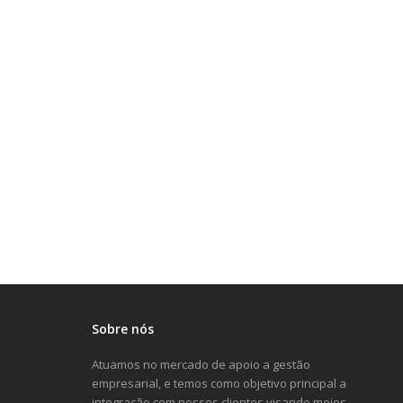
Sobre nós
Atuamos no mercado de apoio a gestão
empresarial, e temos como objetivo principal a
integração com nossos clientes visando meios