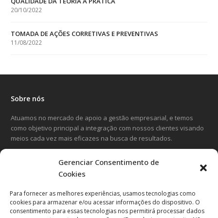
QUALIDADE DA TEORIA À PRÁTICA
20/10/2022
TOMADA DE AÇÕES CORRETIVAS E PREVENTIVAS
11/08/2022
Sobre nós
Atuamos no mercado de apoio a gestão empresarial, e temos
como objetivo principal a integração com nossos clientes visando
meios cada vez mais eficazes na busca de resultados.
Gerenciar Consentimento de
LinkedIn
Facebook
Instagram
Cookies
Para fornecer as melhores experiências, usamos tecnologias como
Entre em contato
cookies para armazenar e/ou acessar informações do dispositivo. O
consentimento para essas tecnologias nos permitirá processar dados
Avenida Cândido Hartmann, 570