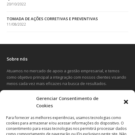
20/10/2022
TOMADA DE AÇÕES CORRETIVAS E PREVENTIVAS
11/08/2022
Sobre nós
Atuamos no mercado de apoio a gestão empresarial, e temos
como objetivo principal a integração com nossos clientes visando
meios cada vez mais eficazes na busca de resultados.
Gerenciar Consentimento de
LinkedIn
Facebook
Instagram
Cookies
Para fornecer as melhores experiências, usamos tecnologias como
Entre em contato
cookies para armazenar e/ou acessar informações do dispositivo. O
consentimento para essas tecnologias nos permitirá processar dados
Avenida Cândido Hartmann, 570
como comportamento de navegação ou IDs exclusivos neste site. Não