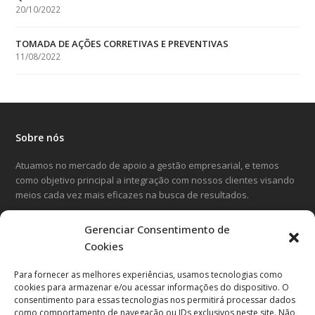
20/10/2022
TOMADA DE AÇÕES CORRETIVAS E PREVENTIVAS
11/08/2022
Sobre nós
Atuamos no mercado de apoio a gestão empresarial, e temos
como objetivo principal a integração com nossos clientes visando
meios cada vez mais eficazes na busca de resultados.
Gerenciar Consentimento de
LinkedIn
Facebook
Instagram
Cookies
Para fornecer as melhores experiências, usamos tecnologias como
Entre em contato
cookies para armazenar e/ou acessar informações do dispositivo. O
consentimento para essas tecnologias nos permitirá processar dados
Avenida Cândido Hartmann, 570
como comportamento de navegação ou IDs exclusivos neste site. Não