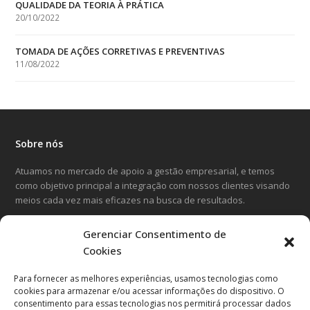
QUALIDADE DA TEORIA À PRÁTICA
20/10/2022
TOMADA DE AÇÕES CORRETIVAS E PREVENTIVAS
11/08/2022
Sobre nós
Atuamos no mercado de apoio a gestão empresarial, e temos
como objetivo principal a integração com nossos clientes visando
meios cada vez mais eficazes na busca de resultados.
Gerenciar Consentimento de
LinkedIn
Facebook
Instagram
Cookies
Para fornecer as melhores experiências, usamos tecnologias como
Entre em contato
cookies para armazenar e/ou acessar informações do dispositivo. O
consentimento para essas tecnologias nos permitirá processar dados
Avenida Cândido Hartmann, 570