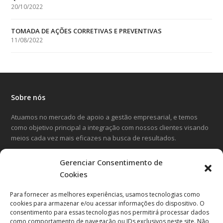
20/10/2022
TOMADA DE AÇÕES CORRETIVAS E PREVENTIVAS
11/08/2022
Sobre nós
Atuamos no mercado de apoio a gestão empresarial, e temos
como objetivo principal a integração com nossos clientes visando
meios cada vez mais eficazes na busca de resultados.
Gerenciar Consentimento de
LinkedIn
Facebook
Instagram
Cookies
Para fornecer as melhores experiências, usamos tecnologias como
Entre em contato
cookies para armazenar e/ou acessar informações do dispositivo. O
consentimento para essas tecnologias nos permitirá processar dados
Avenida Cândido Hartmann, 570
como comportamento de navegação ou IDs exclusivos neste site. Não