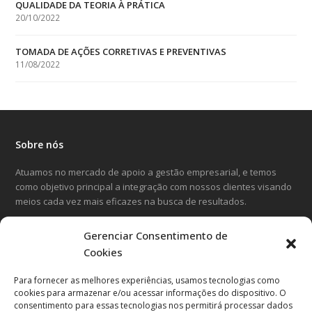
QUALIDADE DA TEORIA À PRÁTICA
20/10/2022
TOMADA DE AÇÕES CORRETIVAS E PREVENTIVAS
11/08/2022
Sobre nós
Atuamos no mercado de apoio a gestão empresarial, e temos
como objetivo principal a integração com nossos clientes visando
meios cada vez mais eficazes na busca de resultados.
Gerenciar Consentimento de
LinkedIn
Facebook
Instagram
Cookies
Para fornecer as melhores experiências, usamos tecnologias como
Entre em contato
cookies para armazenar e/ou acessar informações do dispositivo. O
consentimento para essas tecnologias nos permitirá processar dados
Avenida Cândido Hartmann, 570