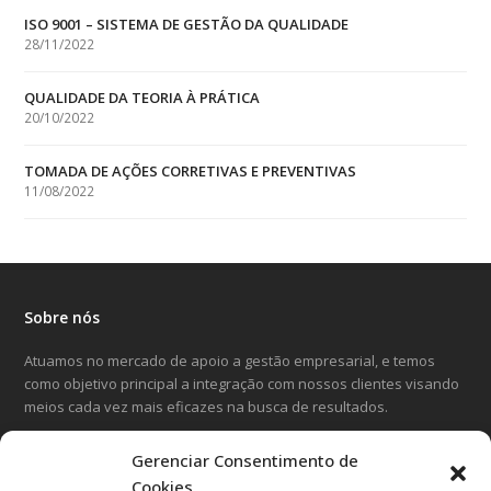
ISO 9001 – SISTEMA DE GESTÃO DA QUALIDADE
28/11/2022
QUALIDADE DA TEORIA À PRÁTICA
20/10/2022
TOMADA DE AÇÕES CORRETIVAS E PREVENTIVAS
11/08/2022
Sobre nós
Atuamos no mercado de apoio a gestão empresarial, e temos
como objetivo principal a integração com nossos clientes visando
meios cada vez mais eficazes na busca de resultados.
Gerenciar Consentimento de
LinkedIn
Facebook
Instagram
Cookies