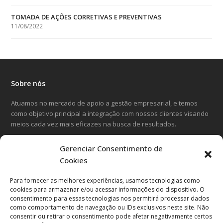
TOMADA DE AÇÕES CORRETIVAS E PREVENTIVAS
11/08/2022
Sobre nós
Atuamos no mercado de apoio a gestão empresarial, e temos
como objetivo principal a integração com nossos clientes visando
meios cada vez mais eficazes na busca de resultados.
Gerenciar Consentimento de
LinkedIn
Facebook
Instagram
Cookies
Para fornecer as melhores experiências, usamos tecnologias como
Entre em contato
cookies para armazenar e/ou acessar informações do dispositivo. O
consentimento para essas tecnologias nos permitirá processar dados
Avenida Cândido Hartmann, 570
como comportamento de navegação ou IDs exclusivos neste site. Não
20º andar, Curitiba-PR
consentir ou retirar o consentimento pode afetar negativamente certos
CEP 80.730-440