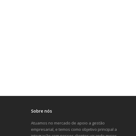
Sobre nós
Atuamos no mercado de apoio a gestão
empresarial, e temos como objetivo principal a
integração com nossos clientes visando meios