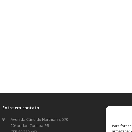
Entre em contato
Avenida Cândido Hartmann, 570
20º andar, Curitiba-PR
Para fornec
armazenar e
CEP 80.730-440