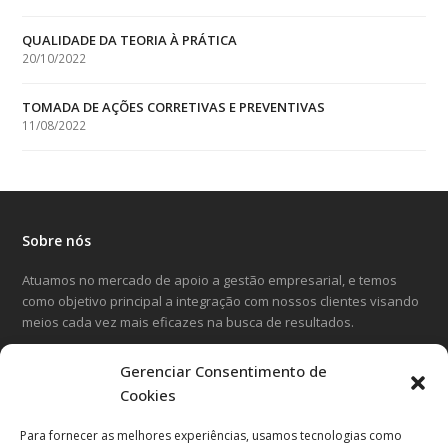
QUALIDADE DA TEORIA À PRÁTICA
20/10/2022
TOMADA DE AÇÕES CORRETIVAS E PREVENTIVAS
11/08/2022
Sobre nós
Atuamos no mercado de apoio a gestão empresarial, e temos
como objetivo principal a integração com nossos clientes visando
meios cada vez mais eficazes na busca de resultados.
Gerenciar Consentimento de
LinkedIn
Facebook
Instagram
Cookies
Para fornecer as melhores experiências, usamos tecnologias como
Entre em contato