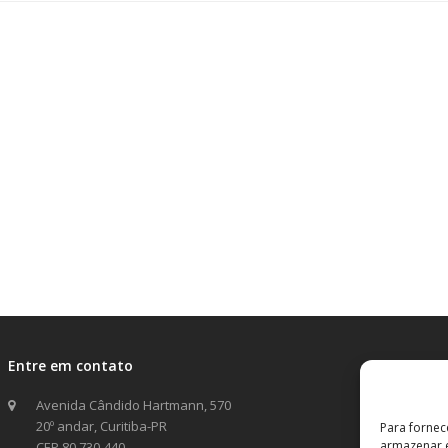
Entre em contato
Avenida Cândido Hartmann, 570
20º andar, Curitiba-PR
Para fornec
armazenar e
CEP 80.730-440