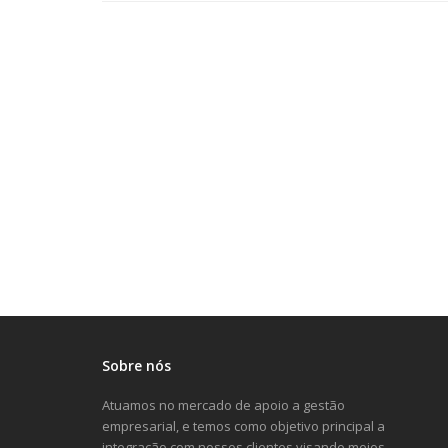
Sobre nós
Atuamos no mercado de apoio a gestão
empresarial, e temos como objetivo principal a
integração com nossos clientes visando meios