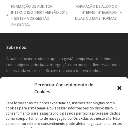
FORMAÇÃO DE AUDITOR
FORMAÇÃO DE AUDITOR
INTERNO ISO 14001 VERSÃO 2015
INTERNO INTEGRADO
next
previous
– SISTEMA DE GESTÃO
DUAS OU MAIS NORMAS
post:
post:
AMBIENTAL
Sobre nós
Atuamos no mercado de apoio a gestão empresarial, e temos
como objetivo principal a integração com nossos clientes visando
meios cada vez mais eficazes na busca de resultados.
Gerenciar Consentimento de
LinkedIn
Facebook
Instagram
Cookies
Para fornecer as melhores experiências, usamos tecnologias como
Entre em contato
cookies para armazenar e/ou acessar informações do dispositivo. O
consentimento para essas tecnologias nos permitirá processar dados
Avenida Cândido Hartmann, 570
como comportamento de navegação ou IDs exclusivos neste site. Não
20º andar, Curitiba-PR
consentir ou retirar o consentimento pode afetar negativamente certos
CEP 80.730-440