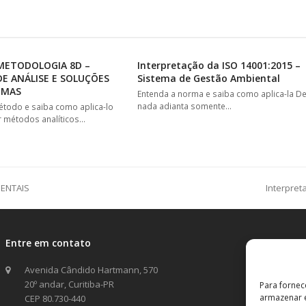
METODOLOGIA 8D –
Interpretação da ISO 14001:2015 –
E ANÁLISE E SOLUÇÕES
Sistema de Gestão Ambiental
EMAS
Entenda a norma e saiba como aplica-la D
nada adianta somente…
étodo e saiba como aplica-lo
ar métodos analíticos…
IENTAIS
Interpret
next
post:
Entre em contato
Avenida Cândido Hartmann, 570
20º andar, Curitiba-PR
Para fornec
armazenar e
CEP 80.730-440