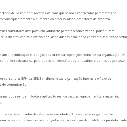
étodo de Gestão por Processos faz com que sejam estabelecidos parâmetros na
geram consequentemente o aumento da produtividade dos setores da empresa.
ossos consultores BPM possuem vantagens perante a concorrência, pois aplicam
seus clientes, controle efetivo de suas atividades e melhoria constante, facilitando assim
nam a identificação e redução dos custos das operações rotineiras da organização. Os
omo fonte de análise, para que sejam identificados retrabalhos e pontos do processo
.
por consultores BPM da GRMS melhoram sua organização interna e o fluxo de
vos de comunicação.
resa, pode ser identificada a aplicação real de pessoas, equipamentos e materiais,
s.
dores de desempenho das atividades executadas. Através destes os gestores têm
como os resultados financeiros alcançados com a evolução da qualidade / produtividade