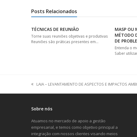
Posts Relacionados
TÉCNICAS DE REUNIÃO
MASP OU 
MÉTODO D
Torne suas reuniões objetivas e produtivas
DE PROBL
Reuniões são práticas presentes em…
Entenda o m
Saber utiliz
LAIA – LEVANTAMENTO DE ASPECTOS E IMPACTOS AMB
previous
post:
Sobre nós
Atuamos no mercado de apoio a gestão
empresarial, e temos como objetivo principal a
integração com nossos clientes visando meios